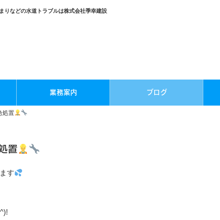
まりなどの水道トラブルは株式会社季幸建設
業務案内
ブログ
急処置
処置
ます
)!