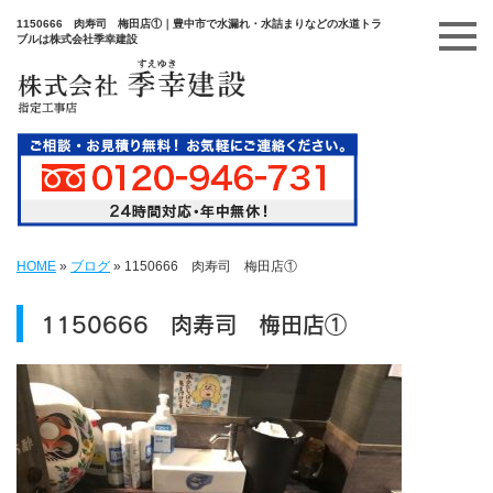
1150666 肉寿司 梅田店①｜豊中市で水漏れ・水詰まりなどの水道トラ
ブルは株式会社季幸建設
HOME
»
ブログ
»
1150666 肉寿司 梅田店①
1150666 肉寿司 梅田店①