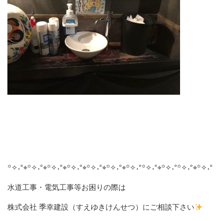
꙳✧˖°⌖꙳✧˖°⌖꙳✧˖°⌖꙳✧˖°⌖꙳✧˖°⌖꙳✧˖°⌖꙳✧˖°꙳✧˖°⌖꙳✧˖°꙳✧˖°⌖꙳✧˖°
水道工事・電気工事等お困りの際は
株式会社 季幸建設（すえゆきけんせつ）にご相談下さい